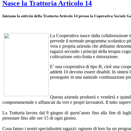
Nasce la Trattoria Articolo 14
Iniziano la attività della Trattoria Articolo 14 presso la Coperativa Sociale 
La Cooperativa nasce dalla collaborazione tra
prevede il normale programma scolastico più l
vera e propria azienda che abbiamo denom
ragazzi secondo i principi della terapia cog
coltivazione orto-frutta e ristorazione.
E’ una cooperativa di tipo B, cioè una cooper
addetti 10 devono essere disabili. In sintesi 
proseguire in una naturale continuazione pre
Questa azienda produrrà e venderà e quindi 
comportamentale e affiancati da veri e propri lavoratori. Il tutto super
La Trattoria lavora dal 9 giugno di quest’anno fino alla fine di lu
prenotare fino alle ore 15 di ogni giorno.
Cosa fanno i nostri specialissimi ragazzi: ognuno di loro ha un progra