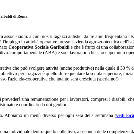
Garibaldi di Roma
 associazioni: alcuni nostri ragazzi autistici da tre anni frequentano l'
'impiego in attività operative presso l'azienda agro-zootecnica dell'Istit
inato
Cooperativa Sociale Garibaldi
e che è frutto di una collaborazione
nitivo-comportamentale (ABA) e soci lavoratori che si occuperanno operat
ativa che può svolgere attività (anche produttive) nella quale il 30 % d
l'obiettivo per i ragazzi è quello di frequentare la scuola superiore, inizi
sso l'azienda-cooperativa che intanto sarà cresciuta (speriamo!).
prevederà una remunerazione per i lavoratori, compresi i disabili, ch
visionato e coordinato da noi genitori.
glio. Abbiamo un menù diverso per ogni sera della settimana (
vedi loc
mma individuale dentro quello collettivo, a seconda delle competenze da 