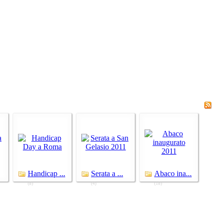
Handicap ...
Serata a ...
Abaco ina...
(8)
(4)
(18)