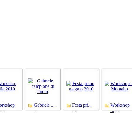
orkshop
Gabriele ...
Festa pri...
Workshop
...
(18)
(7)
(14)
(10)