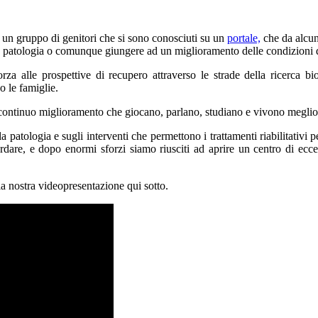
 un gruppo di genitori che si sono conosciuti su un
portale,
che da alcuni
ta patologia o comunque giungere ad un miglioramento delle condizioni 
za alle prospettive di recupero attraverso le strade della ricerca b
o le famiglie.
 continuo miglioramento che giocano, parlano, studiano e vivono meglio l
 patologia e sugli interventi che permettono i trattamenti riabilitativi per
rdare, e dopo enormi sforzi siamo riusciti ad aprire un centro di e
la nostra videopresentazione qui sotto.